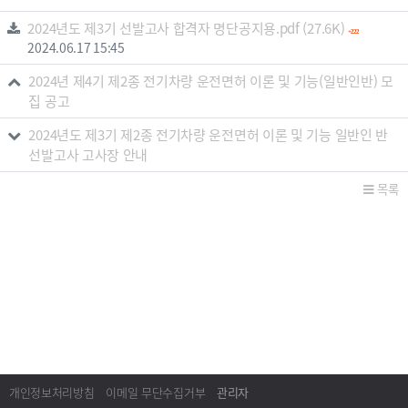
관련자료
파일크기
회 다운
2024년도 제3기 선발고사 합격자 명단공지용.pdf
(27.6K)
222
등록일
2024.06.17 15:45
2024년 제4기 제2종 전기차량 운전면허 이론 및 기능(일반인반) 모
집 공고
2024년도 제3기 제2종 전기차량 운전면허 이론 및 기능 일반인 반
선발고사 고사장 안내
목록
개인정보처리방침
이메일 무단수집거부
관리자