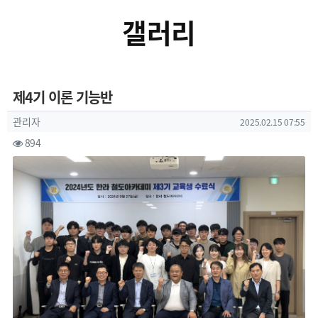
갤러리
제4기 이론 기능반
작성자 정보
작성
작성일
관리자
2025.02.15 07:55
컨텐츠 정보
조회
894
본문